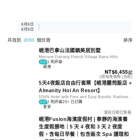
8月8日
8月9日
共找到
2093
個住宿
排序
峴港巴拿山法國鎮美居別墅
Mercure Danang French Village Bana Hills
3.0
1 則評論
峴港
NT$
6,455
起
1間每晚價格 (含稅)
5天4夜飯店自由行套票【峴港麗筠飯店 +
Almanity Hoi An Resort】
5D4N Hotel with Free and Easy Bundle: Radisson Hotel Danang and Almanity Hoi An Resort & Spa | Vietnam
3.0
2 則評論
25+ 已訂購
會安
當前日期已售罄
峴港Fusion海濱度假村 | 寧靜的海濱養
生度假勝地｜5 天 4 夜和 3 天 2 夜度
假，含每日早餐｜包含兩次 Spa 護理和