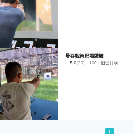
曼谷戰術靶場體驗
5.0
(20)・100+ 個已訂購
1