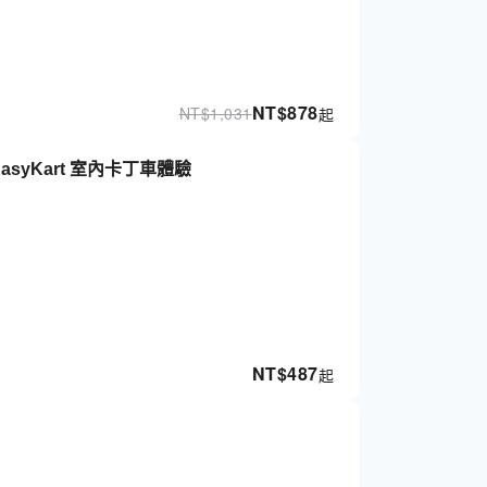
NT$
878
NT$
1,031
起
syKart 室內卡丁車體驗
NT$
487
起