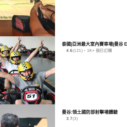
泰國|亞洲最大室內賽車場|曼谷 Ea
4.6
(121)・1K+ 個已訂購
曼谷:領土國防部射擊場體驗
3.7
(3)