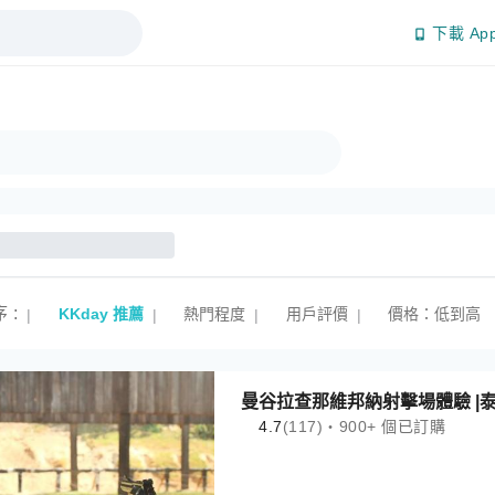
下載 Ap
序
:
KKday 推薦
熱門程度
用戶評價
價格：低到高
|
|
|
|
曼谷拉查那維邦納射擊場體驗 |
4.7
(117)・900+ 個已訂購