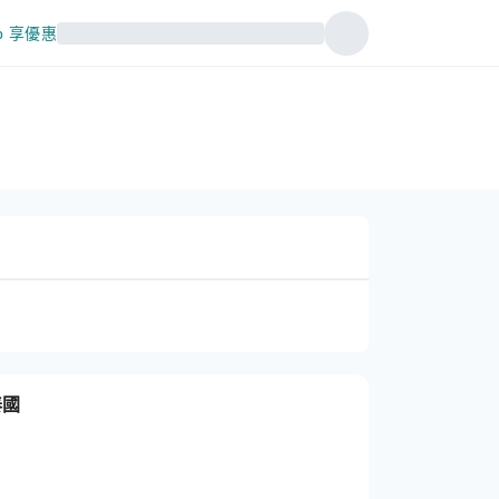
p 享優惠
泰國