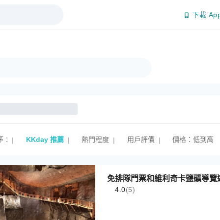
下載 Ap
序
:
KKday 推薦
熱門程度
用戶評價
價格：低到高
|
|
|
|
免排隊門票和維利奇卡鹽礦導覽
4.0
(5)