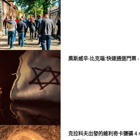
奧斯威辛-比克瑙:快速通道門票 -
克拉科夫出發的維利奇卡鹽礦 4