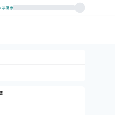
p 享優惠
遊