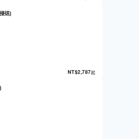
接送)
NT$
2,787
起
)