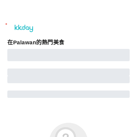
unread
notifications
在Palawan的熱門美食