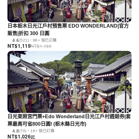
日本栃木日光江戶村預售票 EDO WONDERLAND|官方
販售|折扣 300 日圓
4.6
(521)・8K+ 個已訂購
NT$
1,119
NT$
1,180
日光東照宮門票+Edo Wonderland日光江戶村週遊券|套
票最高可省800日圓! (栃木縣日光市)
4.8
(70)・1K+ 個已訂購
NT$
1,026
起