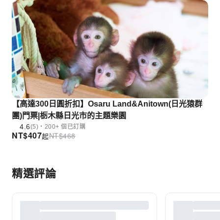
【高達300日圓折扣】Osaru Land&Anitown(日光猿群
團)門票|栃木縣日光市的主題樂園
4.6
(5)・200+ 個已訂購
NT$
407
NT$
468
起
精選評論