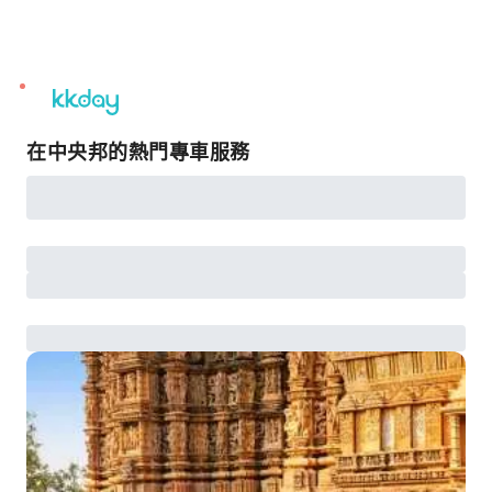
unread
notifications
在中央邦的熱門專車服務