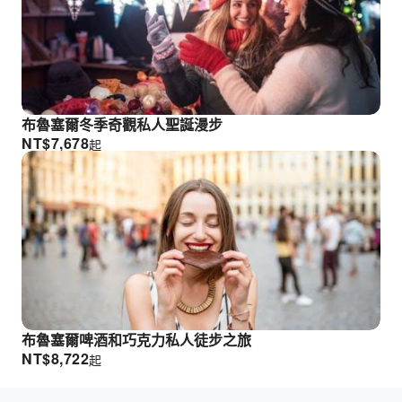
布魯塞爾冬季奇觀私人聖誕漫步
NT$
7,678
起
布魯塞爾啤酒和巧克​​力私人徒步之旅
NT$
8,722
起