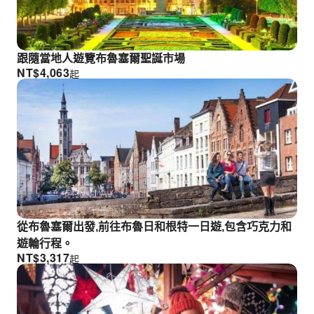
跟隨當地人遊覽布魯塞爾聖誕市場
NT$
4,063
起
從布魯塞爾出發,前往布魯日和根特一日遊,包含巧克力和
遊輪行程。
NT$
3,317
起