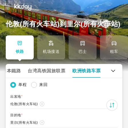
伦敦(所有火车站)到里尔(所有火车站)
铁路
机场接送
巴士
租车
日本鐵路
台湾高铁国旅联票
欧洲铁路车票
单程
来回
出发地
*
伦敦(所有火车站)
目的地
*
里尔(所有火车站)