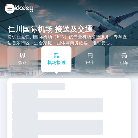
unread
notifications
仁川国际机场 接送及交通
提供往返仁川国际机场（ICN）的专业机场接送服务，专车直
达首尔市区，适合家庭、团体与商务旅客，准时安心。
铁路
机场接送
巴士
租车