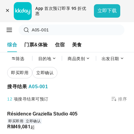
App 首次预订即享 95 折优
立即下载
惠
A05-001
综合
门票&体验
住宿
美食
筛选
目的地
商品类别
出发日期
即买即用
立即确认
搜寻结果
A05-001
12
项搜寻结果可预订
排序
Résidence Graziella Studio 405
即买即用
立即确认
RM
49,081
起