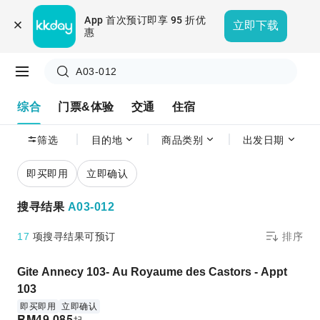
App 首次预订即享 95 折优
立即下载
惠
A03-012
综合
门票&体验
交通
住宿
筛选
目的地
商品类别
出发日期
即买即用
立即确认
搜寻结果
A03-012
17
项搜寻结果可预订
排序
Gite Annecy 103- Au Royaume des Castors - Appt
103
即买即用
立即确认
RM
49,085
起