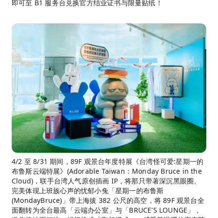
即可至 B1 服务台兑换官方结业证书与限量贴纸！
4/2 至 8/31 期间，89F 观景台年度特展《台湾怪可爱:星期一的
布鲁斯云端特展》(Adorable Taiwan：Monday Bruce in the
Cloud)，联手台湾人气原创插画 IP，将那只带著深沉黑眼圈、
完美体现上班族心声的忧郁小兔「星期一的布鲁斯
(MondayBruce)」带上海拔 382 公尺的高空，将 89F 观景台全
面翻转为全台最高「云端办公室」与「BRUCE'S LOUNGE」，