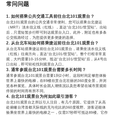
常问问题
1. 如何搭乘公共交通工具前往台北101观景台？
台北101观景台的公共交通非常便利。您可以搭乘台北捷运
（MRT）淡水信义线（红线），直达“台北101/世贸站”。出站
后，只需短暂步行即可到达观景台入口。此外，附近也有多条
公交线路经过，为您提供更多便捷的选择。
2. 从台北车站如何搭乘捷运前往台北101观景台？
从台北车站搭乘捷运前往台北101观景台，请乘坐淡水信义线
（红线）往南方向，直达“台北101/世贸站”。整个行程非常直
观，大约需要10-15分钟。抵达“台北101/世贸站”后，从4号出
口出站，即可轻松找到观景台入口。
3. 通常参观台北101观景台需要多长时间？
通常参观台北101观景台需要1到2小时。这段时间足够您体验
世界上最快的电梯，在89楼欣赏台北壮丽的360度全景，并浏
览各种展览。具体时长会因人潮情况以及您希望在城市景观前
停留的时间而有所不同。
4. 台北101观景台为何如此吸引游客？
台北101观景台之所以引人注目，有几个原因。它提供了从高
处俯瞰台湾首都天际线的无与伦比的360度视野。游客还能体
验乘坐世界上最快的电梯之一，仅需37秒即可抵达89楼。它作