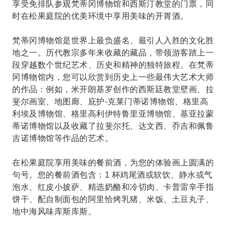
享受免排队参观梵蒂冈博物馆和西斯汀教堂的门票，同
时在松果庭院的优美环境中享用美味的开胃酒。
梵蒂冈博物馆是世界上最负盛名、最引人入胜的文化胜
地之一。历代教宗多年来收藏的藏品，带领游客踏上一
段穿越数个世纪艺术、历史和精神的独特旅程。在梵蒂
冈博物馆内，您可以欣赏到历史上一些最伟大艺术大师
的作品：例如，米开朗基罗创作的西斯廷教堂壁画、拉
斐尔画室、地图廊、庇护-克莱门蒂诺博物馆、格里高
利埃及博物馆、格里高利伊特鲁里亚博物馆、基亚拉蒙
蒂诺博物馆以及收藏了拉斐尔托、达文西、乔吉和佩鲁
吉诺博物馆等作品的艺术。
在松果庭院享用美味的餐前酒，为您的体验画上圆满的
句号。您的餐前酒包含：1 杯鸡尾酒或软饮、静水或气
泡水、红皮小披萨、精选奶酪和冷切肉、卡普雷辛手指
饼干、配自制面包的阿里恰烤乳猪、米饭、土豆丸子、
地中海风味库斯库斯。