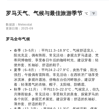
罗马天气、气候与最佳旅游季节
°C
°F
数据源：Meteostat
更新日期：2025-09
罗马全年气候
春季（3–5月）：平均11.3–18.9°C，气候舒适宜人，
阳光充足，偶有阵雨。常见活动：参观古罗马遗迹、梵
蒂冈博物馆、享受春日午后的咖啡时光。建议穿着：轻
便外套、长袖衫、舒适的鞋子。
夏季（6–8月）：平均24.2–27.9°C，炎热干燥，阳光
强烈，午後偶有雷阵雨。常见活动：在西班牙广场享受
冰淇淋、参观许愿池、傍晚在台伯河畔散步。建议穿
着：轻薄透气的衣物、帽子、太阳镜、防晒霜。
秋季（9–11月）：平均13.0–22.0°C，气候宜人，但九
月降雨较多。常见活动：享受秋天的美食、探索罗马的
各个街区、参观艺术展览。建议穿着：舒适的长袖衫、
薄外套、舒适的鞋子。
冬季（12–2月）：平均8.0–11.3°C，气候温和，偶有