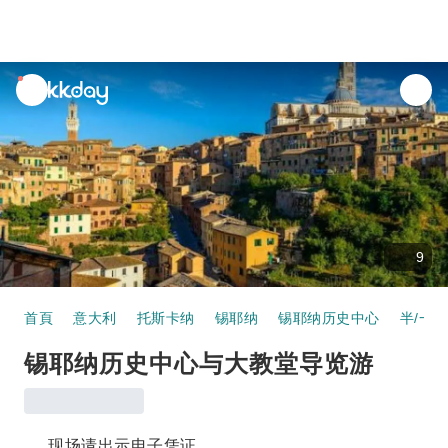
unread
notifications
9
首頁
意大利
托斯卡纳
锡耶纳
锡耶纳历史中心
半/一
锡耶纳历史中心与大教堂导览游
现场请出示电子凭证