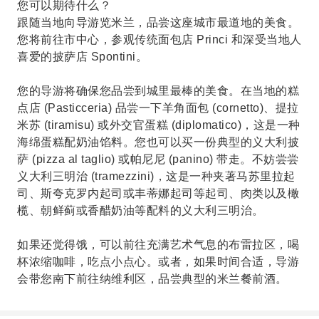
您可以期待什么？
跟随当地向导游览米兰，品尝这座城市最道地的美食。
您将前往市中心，参观传统面包店 Princi 和深受当地人
喜爱的披萨店 Spontini。
您的导游将确保您品尝到城里最棒的美食。在当地的糕
点店 (Pasticceria) 品尝一下羊角面包 (cornetto)、提拉
米苏 (tiramisu) 或外交官蛋糕 (diplomatico)，这是一种
海绵蛋糕配奶油馅料。您也可以买一份典型的义大利披
萨 (pizza al taglio) 或帕尼尼 (panino) 带走。不妨尝尝
义大利三明治 (tramezzini)，这是一种夹著马苏里拉起
司、斯夸克罗内起司或丰蒂娜起司等起司、肉类以及橄
榄、朝鲜蓟或香醋奶油等配料的义大利三明治。
如果还觉得饿，可以前往充满艺术气息的布雷拉区，喝
杯浓缩咖啡，吃点小点心。或者，如果时间合适，导游
会带您南下前往纳维利区，品尝典型的米兰餐前酒。