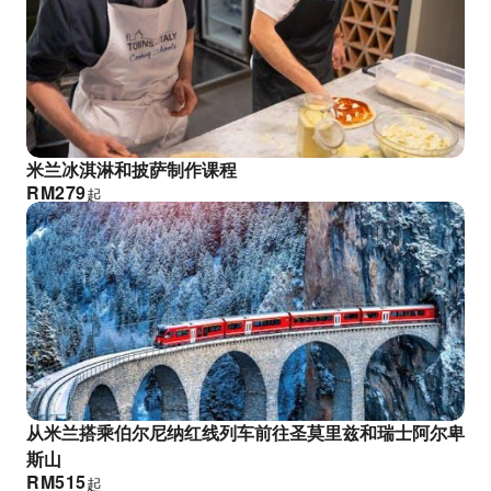
米兰冰淇淋和披萨制作课程
RM
279
起
从米兰搭乘伯尔尼纳红线列车前往圣莫里兹和瑞士阿尔卑
斯山
RM
515
起