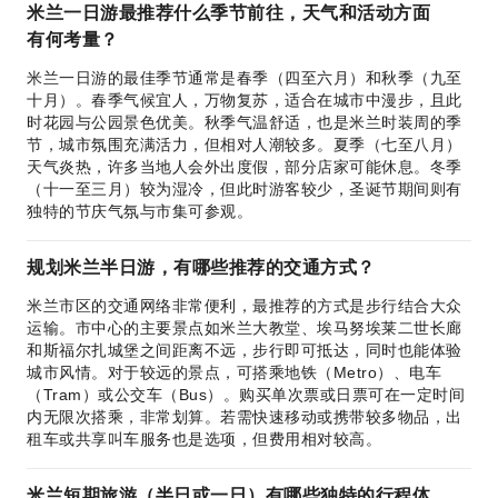
米兰一日游最推荐什么季节前往，天气和活动方面
有何考量？
米兰一日游的最佳季节通常是春季（四至六月）和秋季（九至
十月）。春季气候宜人，万物复苏，适合在城市中漫步，且此
时花园与公园景色优美。秋季气温舒适，也是米兰时装周的季
节，城市氛围充满活力，但相对人潮较多。夏季（七至八月）
天气炎热，许多当地人会外出度假，部分店家可能休息。冬季
（十一至三月）较为湿冷，但此时游客较少，圣诞节期间则有
独特的节庆气氛与市集可参观。
规划米兰半日游，有哪些推荐的交通方式？
米兰市区的交通网络非常便利，最推荐的方式是步行结合大众
运输。市中心的主要景点如米兰大教堂、埃马努埃莱二世长廊
和斯福尔扎城堡之间距离不远，步行即可抵达，同时也能体验
城市风情。对于较远的景点，可搭乘地铁（Metro）、电车
（Tram）或公交车（Bus）。购买单次票或日票可在一定时间
内无限次搭乘，非常划算。若需快速移动或携带较多物品，出
租车或共享叫车服务也是选项，但费用相对较高。
米兰短期旅游（半日或一日）有哪些独特的行程体