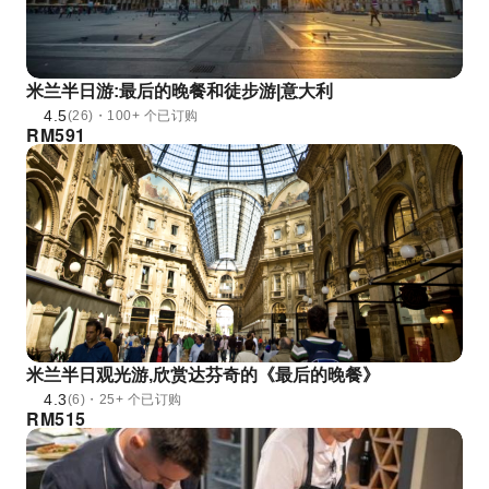
米兰半日游:最后的晚餐和徒步游|意大利
4.5
(26)・100+ 个已订购
RM
591
米兰半日观光游,欣赏达芬奇的《最后的晚餐》
4.3
(6)・25+ 个已订购
RM
515