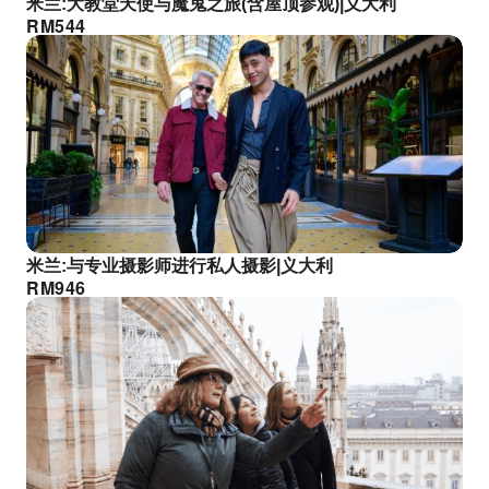
米兰:大教堂天使与魔鬼之旅(含屋顶参观)|义大利
RM
544
米兰:与专业摄影师进行私人摄影|义大利
RM
946