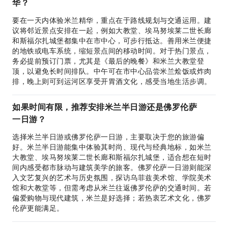
华？
要在一天内体验米兰精华，重点在于路线规划与交通运用。建
议将邻近景点安排在一起，例如大教堂、埃马努埃莱二世长廊
和斯福尔扎城堡都集中在市中心，可步行抵达。善用米兰便捷
的地铁或电车系统，缩短景点间的移动时间。对于热门景点，
务必提前预订门票，尤其是《最后的晚餐》和米兰大教堂登
顶，以避免长时间排队。中午可在市中心品尝米兰烩饭或炸肉
排，晚上则可到运河区享受开胃酒文化，感受当地生活步调。
如果时间有限，推荐安排米兰半日游还是佛罗伦萨
一日游？
选择米兰半日游或佛罗伦萨一日游，主要取决于您的旅游偏
好。米兰半日游能集中体验其时尚、现代与经典地标，如米兰
大教堂、埃马努埃莱二世长廊和斯福尔扎城堡，适合想在短时
间内感受都市脉动与建筑美学的旅客。佛罗伦萨一日游则能深
入文艺复兴的艺术与历史氛围，探访乌菲兹美术馆、学院美术
馆和大教堂等，但需考虑从米兰往返佛罗伦萨的交通时间。若
偏爱购物与现代建筑，米兰是好选择；若热衷艺术文化，佛罗
伦萨更能满足。