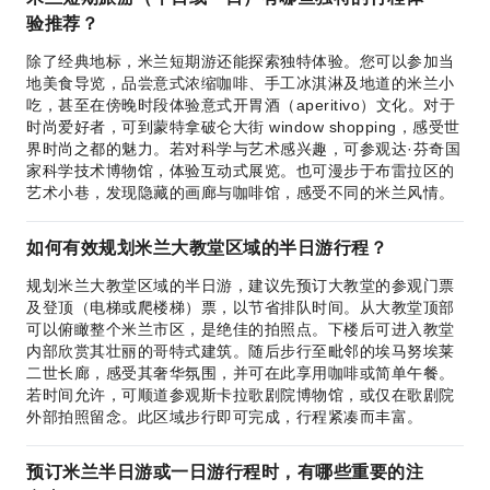
验推荐？
除了经典地标，米兰短期游还能探索独特体验。您可以参加当
地美食导览，品尝意式浓缩咖啡、手工冰淇淋及地道的米兰小
吃，甚至在傍晚时段体验意式开胃酒（aperitivo）文化。对于
时尚爱好者，可到蒙特拿破仑大街 window shopping，感受世
界时尚之都的魅力。若对科学与艺术感兴趣，可参观达·芬奇国
家科学技术博物馆，体验互动式展览。也可漫步于布雷拉区的
艺术小巷，发现隐藏的画廊与咖啡馆，感受不同的米兰风情。
如何有效规划米兰大教堂区域的半日游行程？
规划米兰大教堂区域的半日游，建议先预订大教堂的参观门票
及登顶（电梯或爬楼梯）票，以节省排队时间。从大教堂顶部
可以俯瞰整个米兰市区，是绝佳的拍照点。下楼后可进入教堂
内部欣赏其壮丽的哥特式建筑。随后步行至毗邻的埃马努埃莱
二世长廊，感受其奢华氛围，并可在此享用咖啡或简单午餐。
若时间允许，可顺道参观斯卡拉歌剧院博物馆，或仅在歌剧院
外部拍照留念。此区域步行即可完成，行程紧凑而丰富。
预订米兰半日游或一日游行程时，有哪些重要的注