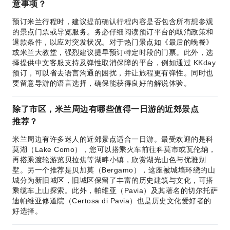
意事项？
预订米兰行程时，建议提前确认行程内容是否包含所有想参观
的景点门票或导览服务。务必仔细阅读预订平台的取消政策和
退款条件，以应对突发状况。对于热门景点如《最后的晚餐》
或米兰大教堂，强烈建议提早预订特定时段的门票。此外，选
择提供中文客服支持及弹性取消保障的平台，例如通过 KKday
预订，可以省去语言沟通的困扰，并让旅程更有弹性。同时也
要留意导游的语言选择，确保能获得良好的解说体验。
除了市区，米兰周边有哪些值得一日游的近郊景点
推荐？
米兰周边有许多迷人的近郊景点适合一日游。最受欢迎的是科
莫湖（Lake Como），您可以搭乘火车前往科莫市或瓦伦纳，
再搭乘渡轮游览贝拉焦等湖畔小镇，欣赏湖光山色与优雅别
墅。另一个推荐是贝加莫（Bergamo），这座被城墙环绕的山
城分为新旧城区，旧城区保留了丰富的历史建筑与文化，可搭
乘缆车上山探索。此外，帕维亚（Pavia）及其著名的切尔托萨
迪帕维亚修道院（Certosa di Pavia）也是历史文化爱好者的
好选择。