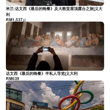
米兰:达文西《最后的晚餐》及大教堂屋顶露台之旅|义大
利
RM
1,537
起
达文西《最后的晚餐》半私人导览|义大利
RM
539