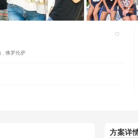
纳
佛罗伦萨
,
方案详