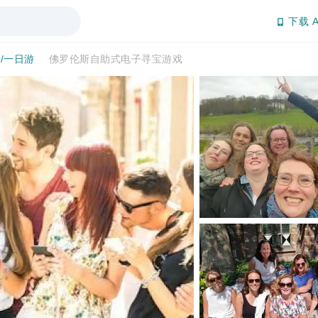
下载 A
/一日游
佛罗伦斯自助式电子寻宝游戏