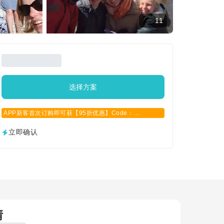
11
选择方案
APP新客首次订购即可获【95折优惠】Code：
APPCN2025
立即确认
情