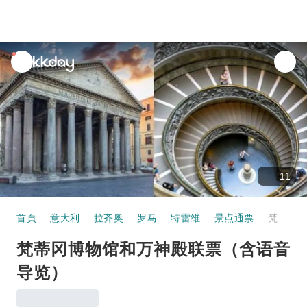
unread
notifications
11
首頁
意大利
拉齐奥
罗马
特雷维
景点通票
梵蒂冈博物馆和万神殿联票（含语音导览）
梵蒂冈博物馆和万神殿联票（含语音
导览）