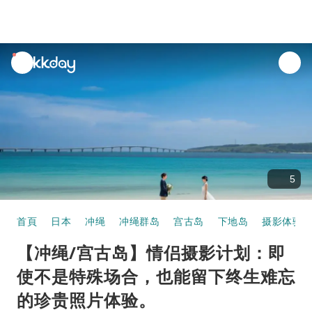
unread
notifications
5
首頁
日本
冲绳
冲绳群岛
宫古岛
下地岛
摄影体验
【冲绳/宫古岛】情侣摄影计划：即
使不是特殊场合，也能留下终生难忘
的珍贵照片体验。