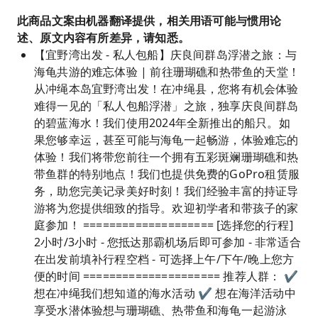
此商品文案由机器翻译提供，相关用语可能与惯用论
述、原文内容有所差异，请知悉。
【宜野湾出发 - 私人包船】庆良间群岛浮潜之旅：与
海龟共游的难忘体验 | 前往珊瑚礁和热带鱼的天堂！
从冲绳本岛宜野湾出发！在冲绳县，您将有机会体验
难得一见的「私人包船浮潜」之旅，独享庆良间群岛
的碧蓝海水！我们使用2024年全新推出的船只。如
果您够幸运，甚至可能与海龟一起畅游，体验难忘的
体验！我们将带您前往一个拥有五彩斑斓珊瑚礁和热
带鱼群的特别地点！我们也提供免费的GoPro租赁服
务，助您完美记录美好时刻！我们经验丰富的持证导
游将为您提供细致的指导。欢迎初学者和带孩子的家
庭参加！ ==================== [选择您的行程]
2小时/3小时 - 您抵达那霸机场后即可参加 - 非常适合
在出发前填补行程空档 - 可选择上午/下午/晚上您方
便的时间 ===================== 推荐人群： ✔
想在冲绳我们想知道的海水活动 ✔ 想在海洋活动中
享受水潜体验想与珊瑚礁、热带鱼和海龟一起游泳