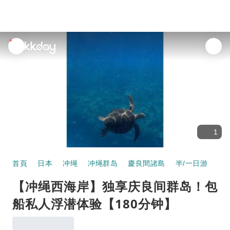
unread
notifications
1
首頁
日本
冲绳
冲绳群岛
慶良間諸島
半/一日游
【
【冲绳西海岸】独享庆良间群岛！包
船私人浮潜体验【180分钟】