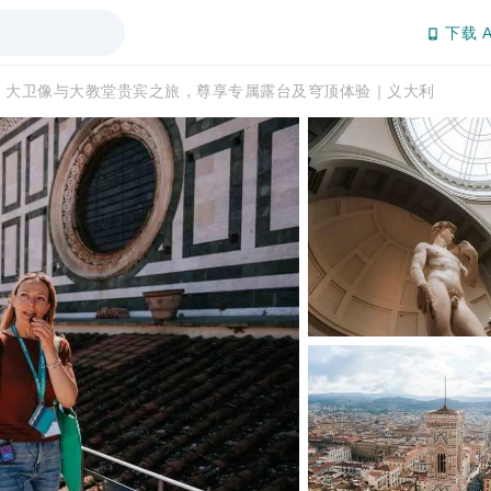
下载 A
大卫像与大教堂贵宾之旅，尊享专属露台及穹顶体验｜义大利