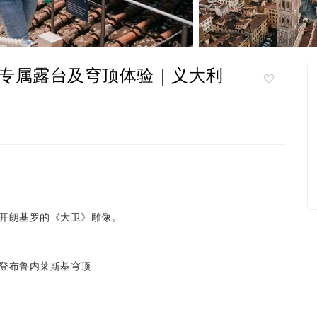
专属露台及穹顶体验｜义大利
开朗基罗的《大卫》雕像。
登布鲁内莱斯基穹顶