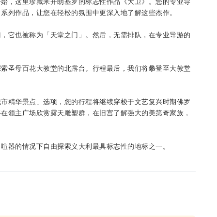
开始，这里珍藏米开朗基罗的标志性作品《大卫》。您的专业导
》系列作品，让您在轻松的氛围中更深入地了解这些杰作。
门，它也被称为「天堂之门」。然后，无需排队，在专业导游的
探索圣母百花大教堂的北露台。行程最后，我们将攀登至大教堂
城市精华景点」选项，您的行程将继续穿梭于文艺复兴时期佛罗
将在领主广场欣赏露天雕塑群，在旧宫了解强大的美第奇家族，
。
日喧嚣的情况下自由探索义大利最具标志性的地标之一。