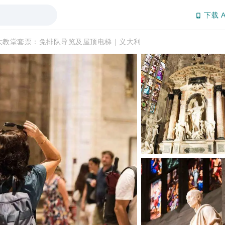
下载 A
大教堂套票：免排队导览及屋顶电梯｜义大利