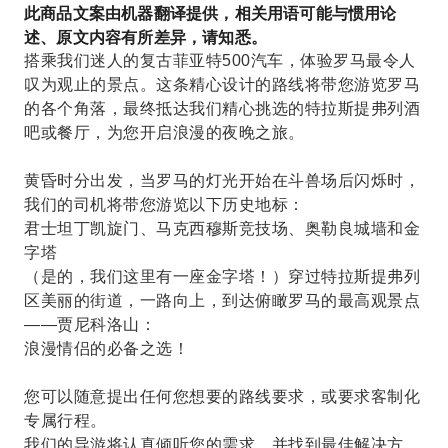
此商品文案由机器翻译提供，相关用语可能与惯用论
述、原文内容有所差异，请知悉。
搭乘我们迷人的复古菲亚特500汽车，体验罗马最令人
叹为观止的景点。这条精心设计的路线将带您游览罗马
的各个角落，最终抵达我们精心挑选的特拉斯提弗列酒
吧或餐厅，为您开启浪漫的夜晚之旅。
黄昏时分出发，当罗马的灯光开始在斗兽场后闪烁时，
我们的司机将带您游览以下历史地标：
君士坦丁凯旋门、马克西穆斯竞技场、奥勒良城墙和金
字塔
（是的，我们这里有一座金字塔！）穿过特拉斯提弗列
区美丽的街道，一路向上，到达俯瞰罗马的最高观景点
——贾尼科洛山：
浪漫情侣的必备之选！
您可以随意提出任何您想要的路线要求，或要求客制化
专属行程。
我们的导游将认真倾听您的需求，并找到最佳解决方