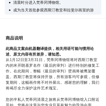
清晨时分进入梵蒂冈博物馆。
成为当天首批参观西斯汀教堂和拉斐尔画室的游
客。
尽情享受博物馆、西斯汀教堂和圣彼得大教堂的全
面游览。
享受6人小团的个人化半私人旅游。
商品说明
一次游览即可概览数百年的艺术史
此商品文案由机器翻译提供，相关用语可能与惯用论
述、原文内容有所差异，请知悉。
从1月12日至3月31日，梵蒂冈博物馆将对西斯汀教堂
内的米开朗基罗名作《最后的审判》进行特别的修复工
作。在此期间，整幅《最后的审判》壁画将被鹰架覆
盖。西斯汀教堂将保持开放，所有游客均可参观，但修
复期间，这幅画作将不对外展出。感谢您的理解，我们
将竭尽全力保护这件艺术瑰宝。
您的半私人梵蒂冈清晨之旅将从梵蒂冈博物馆入口附近
开始。您将在这里与您专业且富有魅力的导游会面。