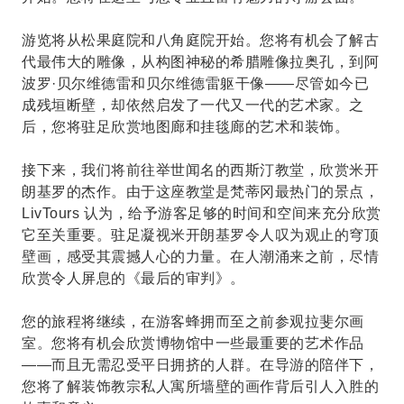
游览将从松果庭院和八角庭院开始。您将有机会了解古
代最伟大的雕像，从构图神秘的希腊雕像拉奥孔，到阿
波罗·贝尔维德雷和贝尔维德雷躯干像——尽管如今已
成残垣断壁，却依然启发了一代又一代的艺术家。之
后，您将驻足欣赏地图廊和挂毯廊的艺术和装饰。
接下来，我们将前往举世闻名的西斯汀教堂，欣赏米开
朗基罗的杰作。由于这座教堂是梵蒂冈最热门的景点，
LivTours 认为，给予游客足够的时间和空间来充分欣赏
它至关重要。驻足凝视米开朗基罗令人叹为观止的穹顶
壁画，感受其震撼人心的力量。在人潮涌来之前，尽情
欣赏令人屏息的《最后的审判》。
您的旅程将继续，在游客蜂拥而至之前参观拉斐尔画
室。您将有机会欣赏博物馆中一些最重要的艺术作品
——而且无需忍受平日拥挤的人群。在导游的陪伴下，
您将了解装饰教宗私人寓所墙壁的画作背后引人入胜的