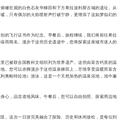
，俯瞰壮观的白色石灰华梯田和下方希拉波利斯古城的遗址。从
静谧，只有偶尔的火焰喷射声打破宁静，更增添了这如梦似幻的
特别的飞行证书作为纪念。早餐后，旅程继续，我们将前往希拉
神庙而闻名。漫步于这些历史遗迹中，您将探索这座城市迷人的
这里已被联合国教科文组织列为世界遗产。这些由富含钙质的温
胜地。您可以赤脚漫步于这些温泉梯田上，尽情享受温暖而富含
克利奥帕特拉池）游泳，这是一个天然加热的温泉浴池，池中遍
松身心，品尝道地风味。午餐后，您可以自由拍照、探索周边地
利亚。这次一日游完美融合了探险、历史和休闲放松，是每位到