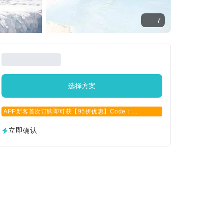
7
选择方案
APP新客首次订购即可获【95折优惠】Code：
APPCN2025
立即确认