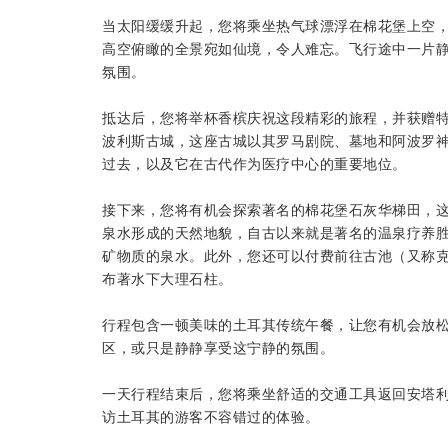
当太阳缓缓升起，您将乘坐热气球漂浮在棉花堡上空
高空俯瞰的全景宛如仙境，令人难忘。飞行途中一片
氛围。
抵达后，您将举杯香槟庆祝这段精彩的旅程，并获赠
波利斯古城，这座古城以其罗马剧院、墓地和阿波罗
过去，以及它在古代作为医疗中心的重要地位。
接下来，您将有机会探索著名的棉花堡石灰华梯田，
泉水形成的天然地貌，自古以来就是著名的温泉疗养
矿物质的泉水。此外，您还可以付费前往古池（又称
布著水下大理石柱。
行程包含一顿美味的土耳其传统午餐，让您有机会放
区，或只是静静享受这宁静的氛围。
一天行程结束后，您将乘坐舒适的交通工具返回安塔
访土耳其的游客不容错过的体验。