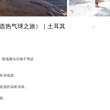
选热气球之旅）｜土耳其
现场请出示电子凭证
灰华地形。
遗迹的温泉浴场。
验。