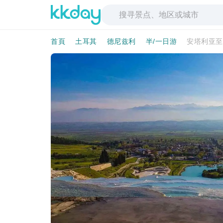
首頁
土耳其
德尼兹利
半/一日游
安塔利亚至