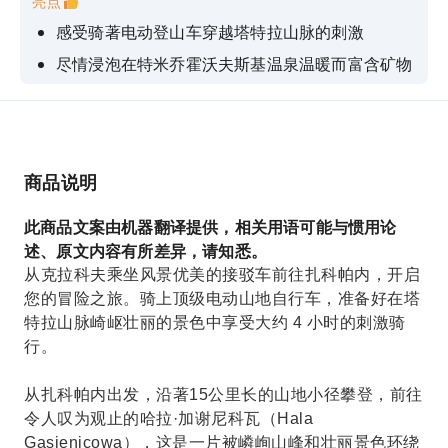
亮点
感受骑著电动登山车穿越塔特拉山脉的刺激
尽情浸泡在特米乔霍沃夫斯基温泉温暖而富含矿物
质的泉水中
在传统的牧羊人小屋（Bacówka）品尝奥斯奇佩
克起司
健行到 Czarny Staw Gąsienicowy 冰川湖，欣赏
商品说明
壮丽的景色
此商品文案由机器翻译提供，相关用语可能与惯用论
享受从克拉科夫到扎科帕内和塔特拉山脉的风景之
述、原文内容有所差异，请知悉。
旅
从克拉科夫乘坐风景优美的接驳车前往扎科帕内，开启
您的冒险之旅。骑上顶级电动山地自行车，准备好在塔
特拉山脉崎岖壮丽的景色中享受大约 4 小时的刺激骑
行。
从扎科帕内出发，沿著15公里长的山地小径攀登，前往
令人叹为观止的哈拉·加谢尼科瓦（Hala
Gąsienicowa），这是一片被嶙峋山峰和壮丽景色环绕