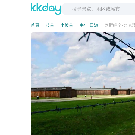
首頁
波兰
小波兰
半/一日游
奥斯维辛-比克瑙