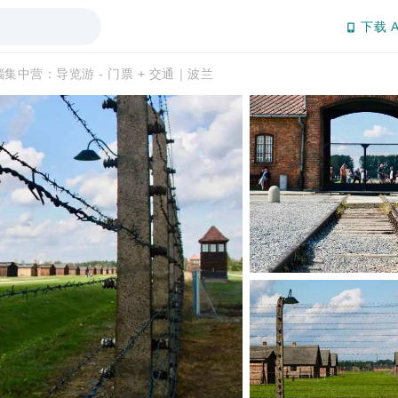
下载 A
集中营：导览游 - 门票 + 交通｜波兰