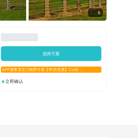
6
选择方案
APP新客首次订购即可获【95折优惠】Code：
APPCN2025
立即确认