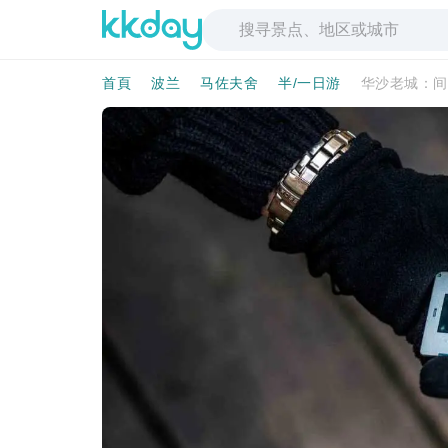
首頁
波兰
马佐夫舍
半/一日游
华沙老城：间