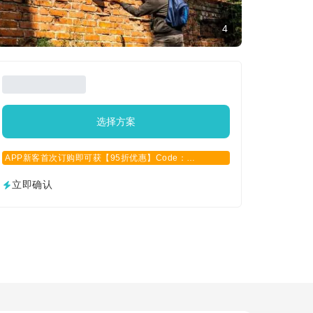
4
选择方案
APP新客首次订购即可获【95折优惠】Code：
APPCN2025
立即确认