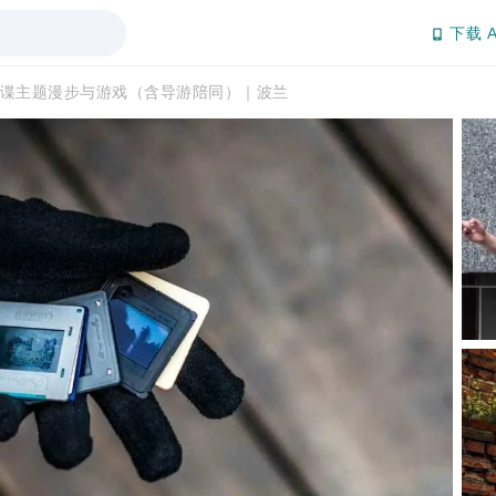
下载 A
谍主题漫步与游戏（含导游陪同）｜波兰