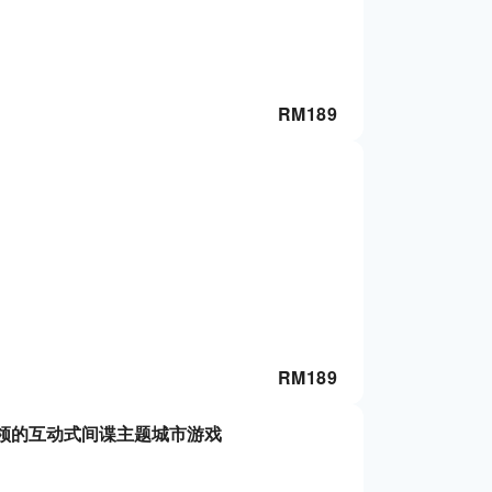
RM
189
RM
189
领的互动式间谍主题城市游戏