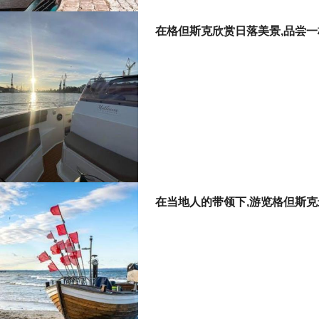
在格但斯克欣赏日落美景,品尝
在当地人的带领下,游览格但斯