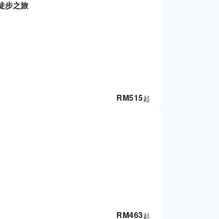
徒步之旅
RM
515
起
RM
463
起