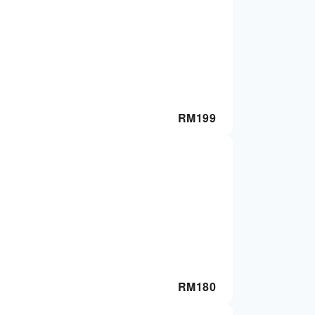
RM
199
RM
180