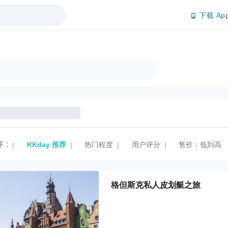
下载 Ap
序
:
KKday 推荐
热门程度
用户评分
售价：低到高
|
|
|
|
格但斯克私人皮划艇之旅