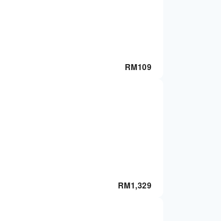
RM
109
RM
1,329