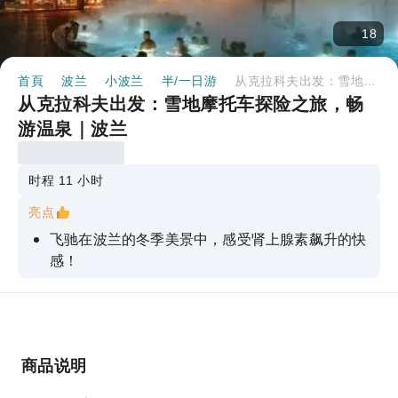
18
首頁
波兰
小波兰
半/一日游
从克拉科夫出发：雪地摩托车探险之旅，畅游温泉｜波兰
从克拉科夫出发：雪地摩托车探险之旅，畅
游温泉｜波兰
时程 11 小时
亮点
飞驰在波兰的冬季美景中，感受肾上腺素飙升的快
感！
跟随向导，乘坐雪地摩托车穿越波德哈莱的乡村。
在旅途中，尽情欣赏美丽的塔特拉山脉全景。
去乔霍洛夫斯卡温泉浴场暖暖身子，恢复活力吧！
商品说明