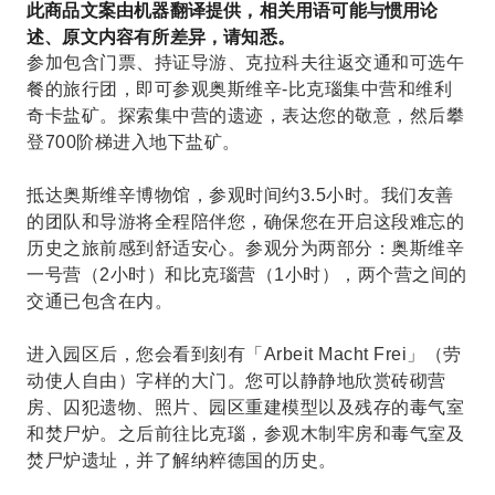
此商品文案由机器翻译提供，相关用语可能与惯用论
述、原文内容有所差异，请知悉。
参加包含门票、持证导游、克拉科夫往返交通和可选午
餐的旅行团，即可参观奥斯维辛-比克瑙集中营和维利
奇卡盐矿。探索集中营的遗迹，表达您的敬意，然后攀
登700阶梯进入地下盐矿。
抵达奥斯维辛博物馆，参观时间约3.5小时。我们友善
的团队和导游将全程陪伴您，确保您在开启这段难忘的
历史之旅前感到舒适安心。参观分为两部分：奥斯维辛
一号营（2小时）和比克瑙营（1小时），两个营之间的
交通已包含在内。
进入园区后，您会看到刻有「Arbeit Macht Frei」（劳
动使人自由）字样的大门。您可以静静地欣赏砖砌营
房、囚犯遗物、照片、园区重建模型以及残存的毒气室
和焚尸炉。之后前往比克瑙，参观木制牢房和毒气室及
焚尸炉遗址，并了解纳粹德国的历史。