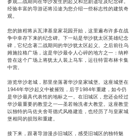
参观二战期间在华沙发生的起义和悲剧遗址及纪念碑。
经验丰富的导游还将沿途为您介绍一些标志性的建筑奇
观。
您的旅程将从瓦津基皇家花园开始，这里遍布许多在战
争中幸存下来的纪念碑。下一站是华沙犹太区英雄纪念
碑，它纪念著二战期间的华沙犹太区起义。之后前往乌
姆施拉格广场，这是华沙最令人心碎的地方之一：纳粹
曾在这个广场上将犹太人装上马车，运往特雷布林卡集
中营。
游览华沙老城，那里坐落著华沙皇家城堡。这座城堡在
1944年华沙起义中被摧毁，后于1984年重建，如今仍
是华沙最具代表性的地标之一。在旧城区，您还会经过
华沙最重要的教堂之一—圣若翰洗者大教堂。这座教堂
以独特的马佐夫舍哥德式风格建造，也经历了与皇家城
堡相同的损毁和重建。
接下来，跟著导游漫步旧城区，感受旧城区的独特魅