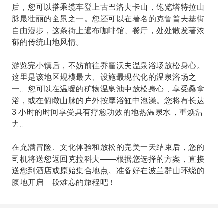
后，您可以搭乘缆车登上古巴洛夫卡山，饱览塔特拉山
脉最壮丽的全景之一。您还可以在著名的克鲁普夫基街
自由漫步，这条街上遍布咖啡馆、餐厅，处处散发著浓
郁的传统山地风情。
游览完小镇后，不妨前往乔霍沃夫温泉浴场放松身心。
这里是该地区规模最大、设施最现代化的温泉浴场之
一。您可以在温暖的矿物温泉池中放松身心，享受桑拿
浴，或在俯瞰山脉的户外按摩浴缸中泡澡。您将有长达
3 小时的时间享受具有疗愈功效的地热温泉水，重焕活
力。
在充满冒险、文化体验和放松的完美一天结束后，您的
司机将送您返回克拉科夫——根据您选择的方案，直接
送您到酒店或原始集合地点。准备好在波兰群山环绕的
腹地开启一段难忘的旅程吧！