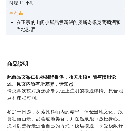
时程 11 小时
亮点
在正宗的山间小屋品尝新鲜的奥斯奇佩克葡萄酒和
当地烈酒
探索扎科帕内充满活力的市场，那里充满了独特的
手工艺品。
搭乘古巴洛夫卡缆车，欣赏令人难忘的塔特拉山脉
全景
商品说明
在乔霍沃夫温泉浴场放松 3 小时，欣赏壮丽的山景
此商品文案由机器翻译提供，相关用语可能与惯用论
享受饭店接送或便利集合点带来的无缝体验
述、原文内容有所差异，请知悉。
请您再次核对所选套餐凭证上注明的接送详情、集合地
点和课程时间。
参加一日游，探索扎科帕内的精华，体验当地文化、欣
赏壮丽山景、品尝道地美食，并在温泉池中放松身心。
您可以选择最适合自己的方式：饭店接送，享受极致舒