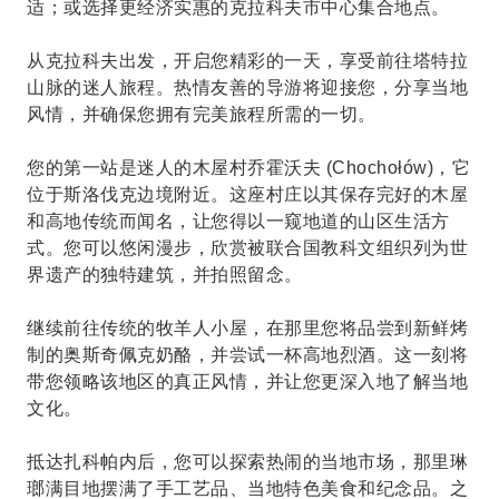
适；或选择更经济实惠的克拉科夫市中心集合地点。
从克拉科夫出发，开启您精彩的一天，享受前往塔特拉
山脉的迷人旅程。热情友善的导游将迎接您，分享当地
风情，并确保您拥有完美旅程所需的一切。
您的第一站是迷人的木屋村乔霍沃夫 (Chochołów)，它
位于斯洛伐克边境附近。这座村庄以其保存完好的木屋
和高地传统而闻名，让您得以一窥地道的山区生活方
式。您可以悠闲漫步，欣赏被联合国教科文组织列为世
界遗产的独特建筑，并拍照留念。
继续前往传统的牧羊人小屋，在那里您将品尝到新鲜烤
制的奥斯奇佩克奶酪，并尝试一杯高地烈酒。这一刻将
带您领略该地区的真正风情，并让您更深入地了解当地
文化。
抵达扎科帕内后，您可以探索热闹的当地市场，那里琳
瑯满目地摆满了手工艺品、当地特色美食和纪念品。之