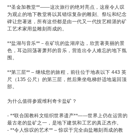
**圣金加教堂**——这次旅行的绝对亮点，这座令人叹
为观止的地下教堂将以其错综复杂的雕刻、祭坛和纪念
碑让您著迷，所有这些都是由一代又一代技艺精湛的矿
工艺术家用盐雕刻而成的。
**盐湖与音乐**－在矿坑的盐湖岸边，欣赏著美丽的景
色，耳边回荡著萧邦的音乐，营造出令人难忘的地下氛
围。
**第三层** – 继续您的旅程，前往位于地表以下 443 英
尺（135 公尺）的第三层，然后乘坐电梯舒适地返回顶
部。
为什么值得参观维利奇卡盐矿？
- **联合国教科文组织世界遗产**——世界上仍在运营的
最古老的盐矿之一，是地下建筑和工艺的真正杰作。
- **令人惊叹的艺术** – 惊叹于完全由盐雕刻而成的教