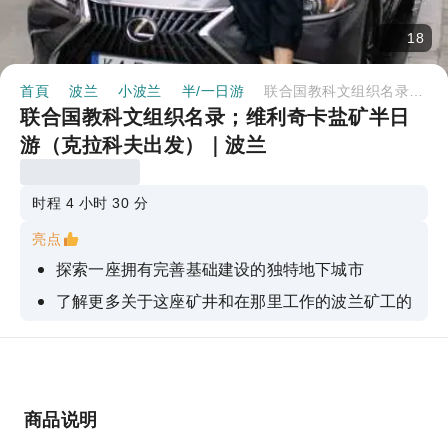
18
首頁
波兰
小波兰
半/一日游
联合国教科文组织名录；维利奇卡盐矿半日游（克拉科夫出发）｜波兰
联合国教科文组织名录；维利奇卡盐矿半日
游（克拉科夫出发）｜波兰
时程 4 小时 30 分
亮点
探索一座拥有完善基础建设的独特地下城市
了解更多关于这座矿井和在那里工作的波兰矿工的
资讯。
漫步于隧道之中，穿梭于20个不同的房间之间。
探索这座地下教堂，欣赏其精美的雕刻、祭坛和纪
念碑。
商品说明
沿著地下湖岸漫步