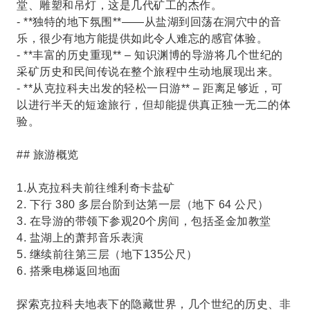
堂、雕塑和吊灯，这是几代矿工的杰作。
- **独特的地下氛围**——从盐湖到回荡在洞穴中的音
乐，很少有地方能提供如此令人难忘的感官体验。
- **丰富的历史重现** – 知识渊博的导游将几个世纪的
采矿历史和民间传说在整个旅程中生动地展现出来。
- **从克拉科夫出发的轻松一日游** – 距离足够近，可
以进行半天的短途旅行，但却能提供真正独一无二的体
验。
## 旅游概览
1.从克拉科夫前往维利奇卡盐矿
2. 下行 380 多层台阶到达第一层（地下 64 公尺）
3. 在导游的带领下参观20个房间，包括圣金加教堂
4. 盐湖上的萧邦音乐表演
5. 继续前往第三层（地下135公尺）
6. 搭乘电梯返回地面
探索克拉科夫地表下的隐藏世界，几个世纪的历史、非