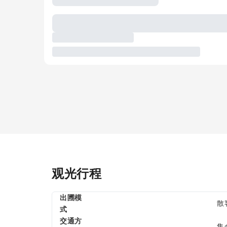
观光行程
出圑模
散
式
交通方
集