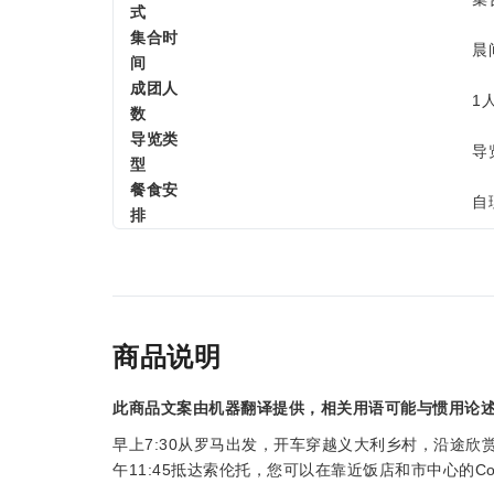
式
集合时
晨
间
成团人
1
数
导览类
导
型
餐食安
自
排
商品说明
此商品文案由机器翻译提供，相关用语可能与惯用论
早上7:30从罗马出发，开车穿越义大利乡村，沿途欣
午11:45抵达索伦托，您可以在靠近饭店和市中心的Cor