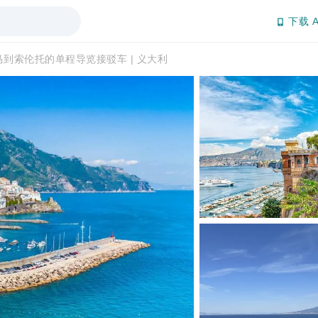
下载 A
马到索伦托的单程导览接驳车 | 义大利