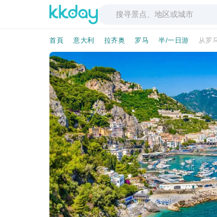
首頁
意大利
拉齐奥
罗马
半/一日游
从罗