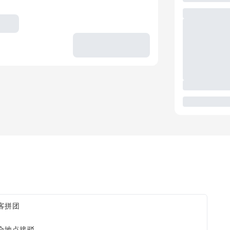
客拼团
合地点接驳