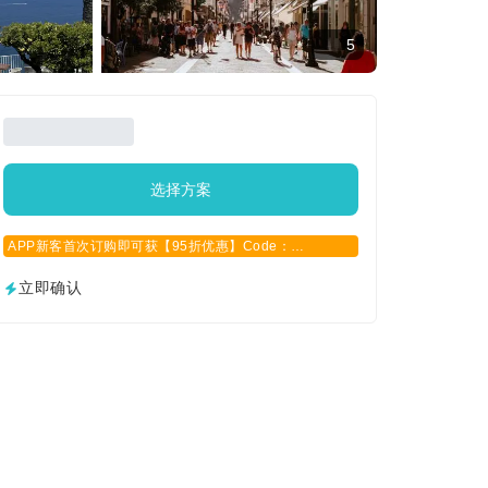
5
选择方案
APP新客首次订购即可获【95折优惠】Code：
APPCN2025
立即确认