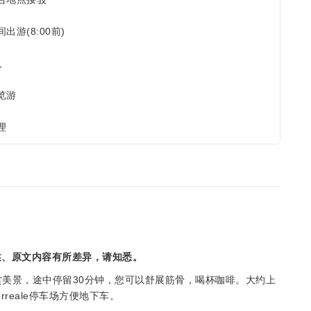
间出游(8:00前)
人
览游
理
述、原文内容有所差异，请知悉。
赏美景，途中停留30分钟，您可以舒展筋骨，喝杯咖啡。大约上
reale停车场方便地下车。