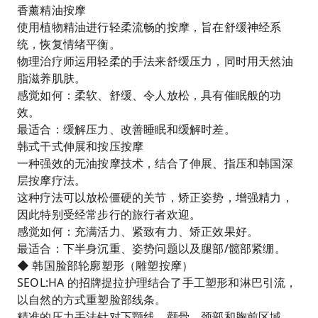
香薰精油按摩
使用植物精油进行轻柔流畅的按摩，旨在舒缓神经系
统，恢复情绪平衡。
物理治疗师运用轻柔的手法来舒缓压力，同时用天然油
脂滋养肌肤。
感觉如何：柔软、舒缓、令人放松，具有催眠般的功
效。
最适合：缓解压力、改善睡眠和缓解时差。
韩式干式伸展和按压按摩
一种强效的无油按摩技术，结合了伸展、指压和韩国深
层按摩疗法。
这种疗法可以放松僵硬的关节，矫正姿势，增强精力，
因此特别受经常步行的旅行者欢迎。
感觉如何：充满活力、紧致有力、矫正效果好。
最适合：下半身沉重、姿势问题以及腿部/髋部紧绷。
◆ 韩国脸部轮廓塑形（雕塑按摩）
SEOL:HA 的招牌提拉护理结合了手工塑形和淋巴引流，
以自然的方式重塑脸部线条。
精准的压力手法针对下颚线、颧骨、颈部和胸前区域，