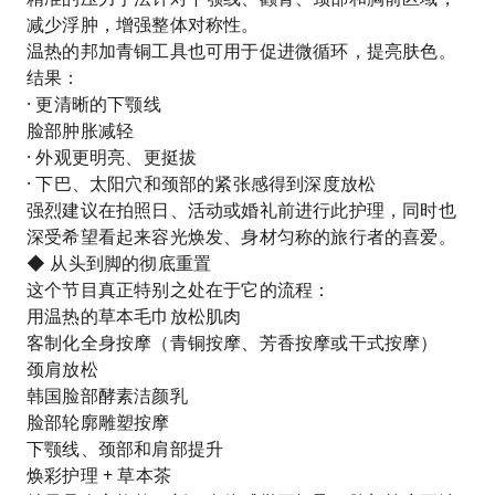
减少浮肿，增强整体对称性。
温热的邦加青铜工具也可用于促进微循环，提亮肤色。
结果：
· 更清晰的下颚线
脸部肿胀减轻
· 外观更明亮、更挺拔
· 下巴、太阳穴和颈部的紧张感得到深度放松
强烈建议在拍照日、活动或婚礼前进行此护理，同时也
深受希望看起来容光焕发、身材匀称的旅行者的喜爱。
◆ 从头到脚的彻底重置
这个节目真正特别之处在于它的流程：
用温热的草本毛巾放松肌肉
客制化全身按摩（青铜按摩、芳香按摩或干式按摩）
颈肩放松
韩国脸部酵素洁颜乳
脸部轮廓雕塑按摩
下颚线、颈部和肩部提升
焕彩护理 + 草本茶