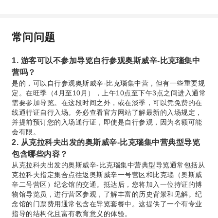
常问问题
1. 游客可以不参加导览自行参观奥斯威辛-比克瑙集中
营吗？
是的，可以自行参观奥斯威辛-比克瑙集中营，但有一些重要规
定。在旺季（4月至10月），上午10点至下午3点之间进入通常
需要参加导览。在这段时间之外，或在淡季，可以凭免费的在
线通行证自行入场。务必查看官方网站了解最新的入场规定，
并提前预订您的入场通行证，即使是自行参观，因为名额可能
会有限。
2. 从克拉科夫出发的奥斯威辛-比克瑙集中营典型导览
包含哪些内容？
从克拉科夫出发的奥斯威辛-比克瑙集中营典型导览通常包括从
克拉科夫指定集合点往返奥斯威辛一号营区和比克瑙（奥斯威
辛二号营区）纪念馆的交通。抵达后，您将加入一位持证的博
物馆导览员，进行营区参观，了解丰富的历史背景和见解。纪
念馆的门票费用通常包含在导览套餐中。这提供了一个有专业
指导的结构化且富有教育意义的体验。