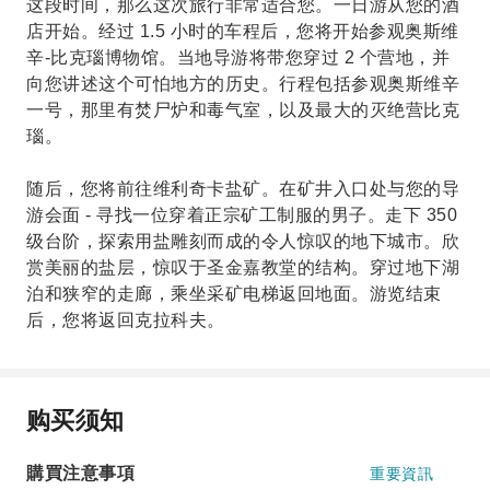
这段时间，那么这次旅行非常适合您。一日游从您的酒
店开始。经过 1.5 小时的车程后，您将开始参观奥斯维
辛-比克瑙博物馆。当地导游将带您穿过 2 个营地，并
向您讲述这个可怕地方的历史。行程包括参观奥斯维辛
一号，那里有焚尸炉和毒气室，以及最大的灭绝营比克
瑙。
随后，您将前往维利奇卡盐矿。在矿井入口处与您的导
游会面 - 寻找一位穿着正宗矿工制服的男子。走下 350
级台阶，探索用盐雕刻而成的令人惊叹的地下城市。欣
赏美丽的盐层，惊叹于圣金嘉教堂的结构。穿过地下湖
泊和狭窄的走廊，乘坐采矿电梯返回地面。游览结束
后，您将返回克拉科夫。
购买须知
購買注意事項
重要資訊