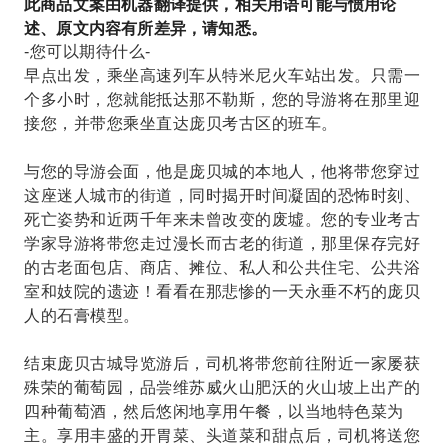
此商品文案由机器翻译提供，相关用语可能与惯用论
述、原文内容有所差异，请知悉。
-您可以期待什么-
早点出发，乘坐高速列车从特米尼火车站出发。只需一
个多小时，您就能抵达那不勒斯，您的导游将在那里迎
接您，并带您乘坐直达庞贝考古区的班车。
与您的导游会面，他是庞贝城的本地人，他将带您穿过
这座迷人城市的街道，同时揭开时间凝固的恐怖时刻、
死亡姿势和近两千年来未曾改变的废墟。您的专业考古
学家导游将带您走过漫长而古老的街道，那里保存完好
的古老面包店、商店、摊位、私人和公共住宅、公共浴
室和妓院的遗迹！看看在那悲惨的一天永垂不朽的庞贝
人的石膏模型。
结束庞贝古城导览游后，司机将带您前往附近一家屡获
殊荣的葡萄园，品尝维苏威火山肥沃的火山坡上出产的
四种葡萄酒，然后悠闲地享用午餐，以当地特色菜为
主。享用丰盛的开胃菜、头道菜和甜点后，司机将送您