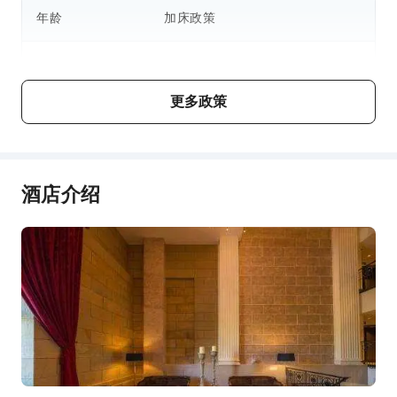
前台服务
年龄
加床政策
前台贵重物品保险柜
婴儿1岁及以下
安全与安保
不占床情况下可免费与大人同住
急救包
更多政策
若超出房型标准入住人数，需支付
灭火器
儿童2 ～ 11岁
加床费用
烟雾报警器
无障碍设施服务
酒店介绍
费用说明
无障碍通道
费用标准将视不同房型、入住人数及住宿配套而异，且部分费
用须于现场支付，详情请参阅各房型与配套说明。