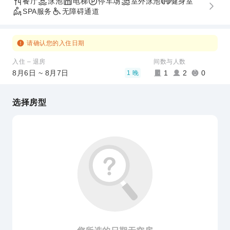
餐厅
泳池
电梯
停车场
室外泳池
健身室
SPA服务
无障碍通道
请确认您的入住日期
入住 – 退房
间数与人数
8月6日 ~ 8月7日
1
2
0
1 晚
选择房型