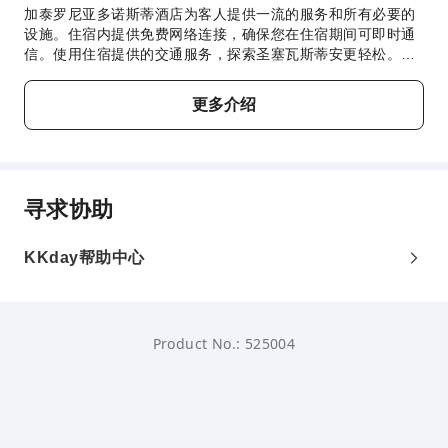
加泰罗尼亚多诺斯蒂酒店为客人提供一流的服务和所有必要的
设施。住宿内提供免费网络连接，确保您在住宿期间可即时通
信。使用住宿提供的交通服务，探索圣塞瓦斯蒂安更轻松。住
宿为驾车前来的客人提供停车场。住宿提供洗衣服务，对于长
住客人或在您有需要时，可确保您喜爱的旅行衣服干净可穿。
更多介绍
在悠闲的白天和晚上，客房送餐服务等房内设施可让您充分享
受在客房内的时光。为了确保您获得最大程度的放松，客房采
用了温馨的设计，并配备了所有基本必需品，为您营造愉快的
入住体验。 为了确保您享受愉快的入住体验，部分客房提供空
调或寝具用品，所有客房均以您的舒适度为中心而设计。加泰
寻求协助
罗尼亚多诺斯蒂酒店为您提供一系列有趣的房间配置，包括带
有独立起居室甚至阳台或露台的房间，确保您每次入住都拥有
独特的体验。住宿期间，客人可以在部分客房享受室内娱乐设
KKday帮助中心
施，如室内视频流媒体、每每日报纸纸或电视。住宿内的部分
客房可提供室内饮料，以满足您的需要。 住宿了解浴室设施对
于提高客人满意度的重要性，因此在部分特定客房内提供浴
袍、毛巾或吹风机。 以理想的方式开启您的假期体验。每天早
Product No.: 525004
晨，您均可在住宿内享用早餐。 住宿提供各种美味的餐点选
择，随时满足您的胃口。 与您的旅伴一起，在住宿内的娱乐区
域度过一个有趣的夜晚。加泰罗尼亚多诺斯蒂酒店提供各种一
流的休闲设施供客人享用。 享受放松的水疗，犒赏一下自己，
获得难忘的体验。入住期间别忘了到住宿的游泳池好好享受一