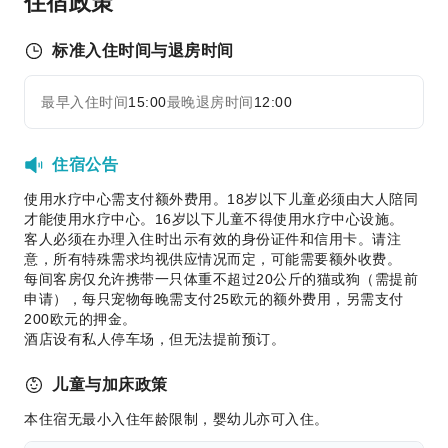
住宿政策
运动设施
高尔夫球场
标准入住时间与退房时间
交通服务
最早入住时间
15:00
最晚退房时间
12:00
展开全部
租车服务
清洁服务
住宿公告
干洗服务
使用水疗中心需支付额外费用。18岁以下儿童必须由大人陪同
熨衣服务
才能使用水疗中心。16岁以下儿童不得使用水疗中心设施。
洗衣服务
客人必须在办理入住时出示有效的身份证件和信用卡。请注
意，所有特殊需求均视供应情况而定，可能需要额外收费。
公共区域设施
每间客房仅允许携带一只体重不超过20公斤的猫或狗（需提前
申请），每只宠物每晚需支付25欧元的额外费用，另需支付
公用区wifi
200欧元的押金。
电梯
酒店设有私人停车场，但无法提前预订。
图书室
儿童与加床政策
停车场
充电车位
本住宿无最小入住年龄限制，婴幼儿亦可入住。