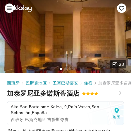
23
西班牙
巴斯克地区
圣塞巴斯蒂安
住宿
加泰罗尼亚多诺
加泰罗尼亚多诺斯蒂酒店
Alto San Bartolome Kalea, 9,País Vasco,San
Sebastián,España
地图
西班牙 巴斯克地区 吉普斯夸省