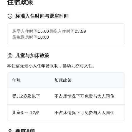
住宿政策
儿童设施
标准入住时间与退房时间
儿童乐园
儿童泳池
最早入住时间
16:00
最晚入住时间
23:59
展开全部
最晚退房时间
运动设施
10:00
徒步旅行
乒乓球室
儿童与加床政策
网球场
本住宿无最小入住年龄限制，婴幼儿亦可入住。
交通服务
年龄
加床政策
机场接送服务
租车服务
婴儿2岁及以下
不占床情况下可免费与大人同住
清洁服务
干洗服务
儿童3 ～ 12岁
不占床情况下可免费与大人同住
熨衣服务
洗衣服务
费用说明