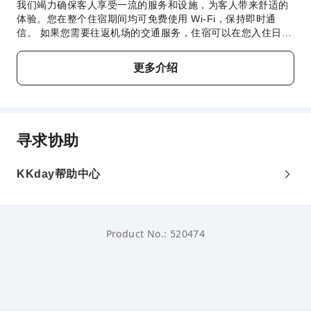
我们竭力确保客人享受一流的服务和设施，为客人带来舒适的
安全与安保
体验。您在整个住宿期间均可免费使用 Wi-Fi，保持即时通
信。 如果您需要往返机场的交通服务，住宿可以在您入住日期
急救包
前进行安排。使用住宿提供的交通服务，轻松探索布达佩斯的
公共区域监控
精彩。开车前来的旅客可享受免费停车。 通过前台提供的礼宾
更多介绍
灭火器
服务，轻松计划您的日常活动，满足您的旅行需求。通过住宿
的票务服务，您可以轻松获得城市热门景点的门票。 大堂设有
安保人员
精美的壁炉，您可以在酒店温馨的大堂放松身心，感受温暖。
烟雾报警器
入住佩特内哈齐公寓酒店，无需大包小包，洗衣服务可确保您
的衣服保持干净。渴望放松？客房送餐服务等房内设施可让您
寻求协助
无障碍设施服务
充分享受在客房内的时光。请注意，为确保所有客人能够享受
更新鲜的空气，住宿内严禁吸烟。 您仅可在指定吸烟区吸烟。
无障碍通道
每间客房均以舒适为宗旨，提供一系列设施服务，让您享受静
KKday帮助中心
谧的睡眠，同时确保您的舒适度。 部分客房提供空调或寝具用
品，以确保您的舒适和便利。佩特内哈齐公寓酒店精心打造的
客房可以提供例如独立客厅甚至阳台或露台之类的选择。部分
精选客房配有室内视频流媒体、每日报纸或电视，以确保为客
Product No.: 520474
人提供娱乐。部分客房配备了冲泡咖啡或茶的器具，您的饮用
需求一定会得到满足。 值得注意的是，部分客房浴室配有浴
袍、毛巾或吹风机，为您提供便利。 用美味的早餐开始新的完
美一天。在佩特内哈齐公寓酒店，您可以在住宿内享用美味佳
肴。每天在住宿内的咖啡厅享用一杯咖啡，开启您美好的假期
清晨。酒店提供各种精美餐点，确保您随时可享用。轻松体验