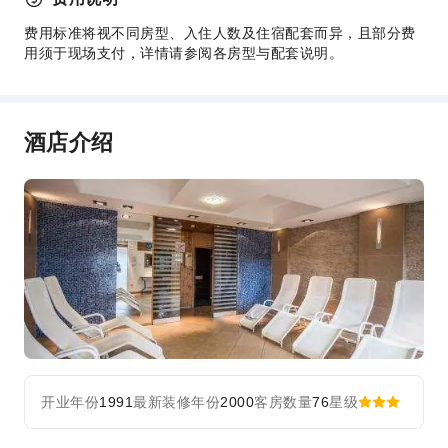
公共区域设施
费用标准将视不同房型、入住人数及住宿配套而异，且部分费
用须于现场支付，详情请参阅各房型与配套说明。
公用区wifi
花园
共用厨房
酒店介绍
电梯
礼品店
吸烟区
停车场
前台服务
旅游票务服务
礼宾服务
储物柜
行李寄存
前台贵重物品保险柜
开业年份
1991
最新装修年份
2000
客房数量
76
星级
快速入住退房