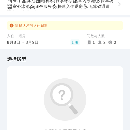
餐厅
泳池
电梯
行李寄存
室内泳池
停车场
室外泳池
SPA服务
快速入住退房
无障碍通道
机场接送服务
请确认您的入住日期
入住 – 退房
间数与人数
8月8日 ~ 8月9日
1
2
0
1 晚
选择房型