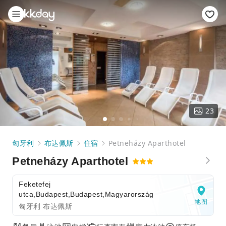
23
匈牙利
布达佩斯
住宿
Petneházy Aparthotel
Petneházy Aparthotel
Feketefej
utca,Budapest,Budapest,Magyarország
地图
匈牙利 布达佩斯