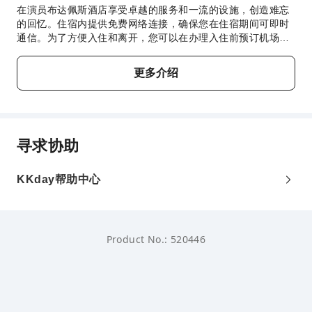
在演员布达佩斯酒店享受卓越的服务和一流的设施，创造难忘
的回忆。住宿内提供免费网络连接，确保您在住宿期间可即时
通信。为了方便入住和离开，您可以在办理入住前预订机场接
送服务。 使用住宿提供的交通服务，探索布达佩斯更轻松。
住宿为驾车前来的客人提供停车场。住宿提供礼宾服务等接待
更多介绍
服务，确保为客人提供舒适的入住体验。住宿提供票务服务，
协助预订门票以及娱乐和探险活动。住宿提供洗衣服务，对于
长住客人或在您有需要时，可确保您喜爱的旅行衣服干净可
穿。在悠闲的白天和晚上，客房送餐服务等房内设施可让您充
分享受在客房内的时光。 为确保所有客人的健康，并避免对其
寻求协助
他客人造成任何不便，住宿内全面禁止吸烟。 为了所有客人和
员工的健康和福祉，您仅可在指定区域吸烟。 为了确保您获得
最大程度的放松，客房采用了温馨的设计，并配备了所有基本
KKday帮助中心
必需品，为您营造愉快的入住体验。为了确保您享受愉快的入
住体验，部分客房提供空调或寝具用品，所有客房均以您的舒
适度为中心而设计。 住宿期间，客人可以在部分客房享受室内
娱乐设施，如室内视频流媒体、每每日报纸纸或电视。住宿的
Product No.: 520446
部分客房会在必要时提供室内饮料。 住宿了解浴室设施对于提
高客人满意度的重要性，因此在部分特定客房内提供浴袍、毛
巾或吹风机。 以理想的方式开启您的假期体验。每天早晨，您
均可在住宿内享用早餐。在您入住期间，一系列有趣的活动和
设施一定会为您带来愉快的体验。 一天结束后，您可以享受水