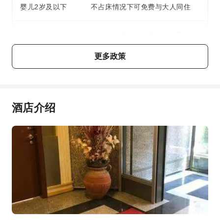
婴儿2岁及以下
不占床情况下可免费与大人同住
快速入住退房
安全与安保
儿童3 ～ 11岁
不占床情况下可免费与大人同住
急救包
灭火器
更多政策
费用说明
安保人员
费用标准将视不同房型、入住人数及住宿配套而异，且部分费
烟雾报警器
用须于现场支付，详情请参阅各房型与配套说明。
无障碍设施服务
酒店介绍
无障碍通道