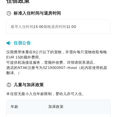
住宿政策
干洗服务
熨衣服务
标准入住时间与退房时间
洗衣服务
最早入住时间
15:00
最晚退房时间
11:00
展开全部
公共区域设施
公用区wifi
住宿公告
花园
仅限携带体重在8公斤以下的宠物，并需向每只宠物收取每晚
共用厨房
EUR 15的额外费用。
电梯
可提供机场接送服务，需额外收费。详情请联系酒店。
吸烟区
酒店的NTAK注册号为SZ19000907–Hotel（此内容使用机器
翻译。）
停车场
前台服务
儿童与加床政策
旅游票务服务
本住宿无最小入住年龄限制，婴幼儿亦可入住。
礼宾服务
年龄
加床政策
行李寄存
前台贵重物品保险柜