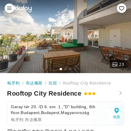
23
匈牙利
布达佩斯
住宿
Rooftop City Residence
Rooftop City Residence
Garay tér 20. /D 6. em. 1.,"D" building, 6th
floor,Budapest,Budapest,Magyarország
地图
匈牙利 布达佩斯