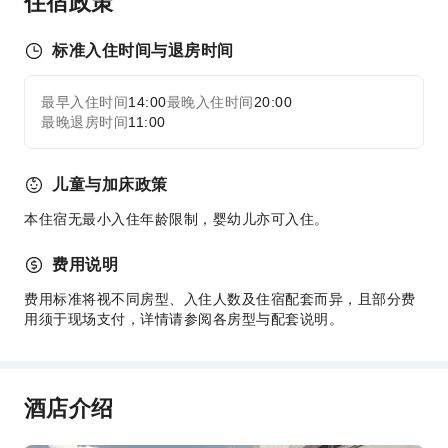
住宿政策
交通服务
机场接送服务
标准入住时间与退房时间
叫车服务
最早入住时间
14:00
最晚入住时间
20:00
展开全部
清洁服务
最晚退房时间
11:00
洗衣服务
公共区域设施
儿童与加床政策
公用区wifi
本住宿无最小入住年龄限制，婴幼儿亦可入住。
花园
费用说明
电梯
停车场
费用标准将视不同房型、入住人数及住宿配套而异，且部分费
用须于现场支付，详情请参阅各房型与配套说明。
充电车位
前台服务
旅游票务服务
酒店介绍
礼宾服务