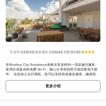
行李寄存
前台贵重物品保险柜
快速入住退房
安全与安保
急救包
公共区域监控
灭火器
安保人员
开业年份
2023
最新装修年份
2024
客房数量
19
星级
烟雾报警器
在Rooftop City Residence体验丰富多样的一流设施与服务。
使用住宿提供的免费 Wi-Fi，随心分享您的照片或回复电子邮
件。 在您的入住日期前，您可以安排机场接送服务，确保您在
抵达和离开时享受无缝高效的体验。使用住宿提供的交通服
务，轻松探索布达佩斯。自驾前来的客人可享受住宿提供的免
更多介绍
费停车。 提供礼宾服务等接待服务，力求满足您的需求。 如
果想体验城市的热门娱乐活动，请咨询住宿的票务服务以进行
预订。 渴望放松？Rooftop City Residence为您提供客房送餐
服务等便利设施，让您充分享受住宿时光。出于健康考虑，整