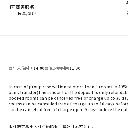
商务服务
传真/复印
最早入住时间
14:00
最晚退房时间
11:00
In case of group reservation of more than 3 rooms, a 40% d
bank transfer)The amount of the deposit is only refundabl
booked rooms can be cancelled free of charge up to 30 day
rooms can be cancelled free of charge up to 10 days befor
can be cancelled free of charge up to 5 days before the date
本住宿无最小入住年龄限制，婴幼儿亦可入住。