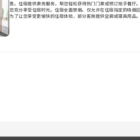
意。住宿提供票务服务，帮您轻松获得热门门票或预订抢手餐厅。
您充分享受住宿时光。住宿全面禁烟。仅允许在住宿指定的吸烟
为了让您享受更愉快的住宿体验，部分客房提供空调或寝具用品。
包括室内视频流媒体、每日报纸或电视。住宿的部分客房为客人提
品，以确保为客人提供舒适的入住体验。 在棋康酒店，每天早晨
能不爱咖啡！住宿内有咖啡厅，确保您每天早晨或在需要时都能品
可在此与旅伴一起度过难忘的夜晚。