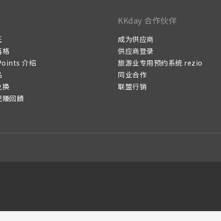
KKday 合作伙伴
证
成为供应商
落格
供应商登录
Points 介绍
旅游业专用预约系统 rezio
品
同业合作
兑换
联盟行销
记賺回饋