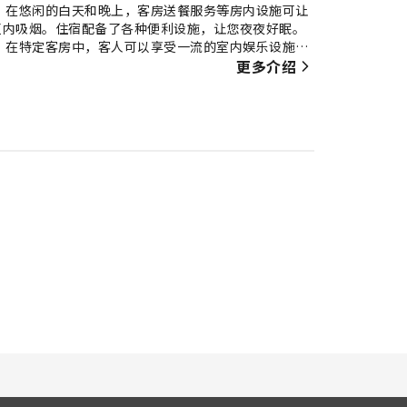
 在悠闲的白天和晚上，客房送餐服务等房内设施可让
区内吸烟。住宿配备了各种便利设施，让您夜夜好眠。
 在特定客房中，客人可以享受一流的室内娱乐设施，
供室内饮料。 住宿的部分客房浴室配有必要的浴室用
更多介绍
，您均可在住宿内享用美味的早餐来开始新的一天。怎
尝到一杯正宗的现煮咖啡。 住宿内提供娱乐场所，您