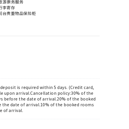
旅游票务服务
行李寄存
前台贵重物品保险柜
eposit is required within 5 days. (Credit card,
e upon arrival.Cancellation policy:30% of the
s before the date of arrival.20% of the booked
e the date of arrival.10% of the booked rooms
 of arrival.