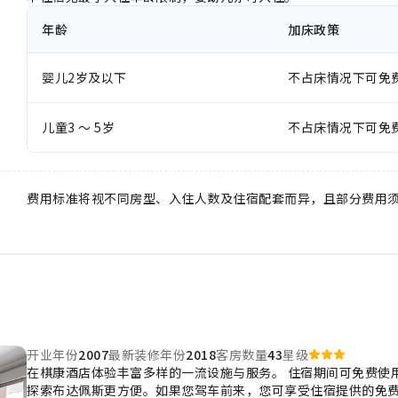
年龄
加床政策
婴儿2岁及以下
不占床情况下可免
儿童3 ～ 5岁
不占床情况下可免
费用标准将视不同房型、入住人数及住宿配套而异，且部分费用
开业年份
2007
最新装修年份
2018
客房数量
43
星级
在棋康酒店体验丰富多样的一流设施与服务。 住宿期间可免费使
探索布达佩斯更方便。如果您驾车前来，您可享受住宿提供的免