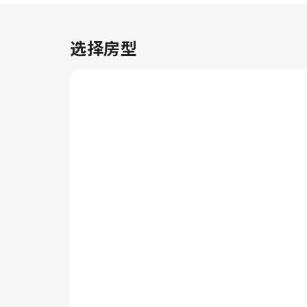
务等房内设施可让您充分享受住宿
时光。住宿全面禁烟。仅允许在住
宿指定的吸烟区内吸烟。住宿配备
选择房型
了各种便利设施，让您夜夜好眠。
为了让您享受更愉快的住宿体验，
部分客房提供空调或寝具用品。
在特定客房中，客人可以享受一流
的室内娱乐设施，包括室内视频流
媒体、每日报纸或电视。住宿的部
分客房为客人提供室内饮料。 住
宿的部分客房浴室配有必要的浴室
用品，以确保为客人提供舒适的入
住体验。 在棋康酒店，每天早
晨，您均可在住宿内享用美味的早
餐来开始新的一天。怎能不爱咖
啡！住宿内有咖啡厅，确保您每天
早晨或在需要时都能品尝到一杯正
宗的现煮咖啡。 住宿内提供娱乐
场所，您可在此与旅伴一起度过难
忘的夜晚。