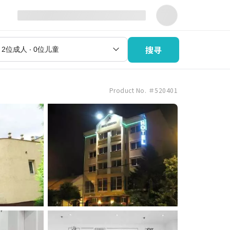
搜寻
Product No. ＃520401