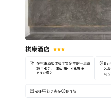
棋康酒店
在棋康酒店体验丰富多样的一流设
Bar
施与服务。 住宿期间可免费使用
5.,
更多介绍
互联网，确保即时通信。 使用住
匈牙
宿提供的交通服务，探索布达佩斯
更方便。如果您驾车前来，您可享
受住宿提供的免费停车。住宿提供
电梯
行李寄存
停车场
礼宾服务等接待服务，以确保客人
满意。住宿提供票务服务，帮您轻
松获得热门门票或预订抢手餐厅。
在悠闲的白天和晚上，客房送餐服