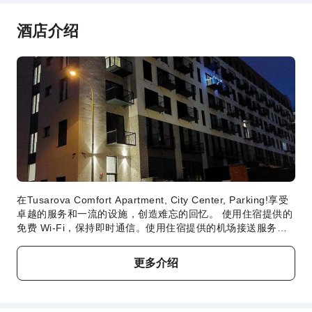
吸烟区
酒店介绍
停车场
前台服务
外币兑换服务
前台贵重物品保险柜
展开全部
礼宾服务
快速入住退房
安全与安保
灭火器
在Tusarova Comfort Apartment, City Center, Parking!享受
安保人员
卓越的服务和一流的设施，创造难忘的回忆。 使用住宿提供的
免费 Wi-Fi，保持即时通信。使用住宿提供的机场接送服务，
急救包
轻松安排往返机场的交通。客人可享受住宿提供的免费停车。
公共区域监控
住宿配备了各种便利设施，让您夜夜好眠。 为了确保客人满
更多介绍
烟雾报警器
意，部分客房提供空调或寝具用品，让您享受更愉快的入住体
验。在特定客房中，客人可以享受室内视频流媒体、每日报纸
或电视，满足娱乐需求。特定客房提供冲泡咖啡或茶的器具，
您可以很方便地给自己泡杯咖啡或热茶。住宿的部分客房浴室