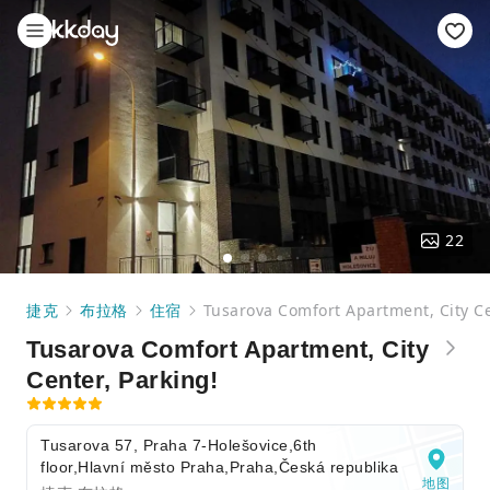
22
捷克
布拉格
住宿
Tusarova Comfort Apartment, City Ce
Tusarova Comfort Apartment, City
Center, Parking!
Tusarova 57, Praha 7-Holešovice,6th
floor,Hlavní město Praha,Praha,Česká republika
地图