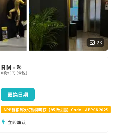
23
RM
-
起
0晚x0间 (含税)
更换日期
APP新客首次订购即可获【95折优惠】Code：APPCN2025
立即确认