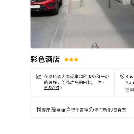
彩色酒店
在彩色酒店享受卓越的服务和一流
Bas
的设施，创造难忘的回忆。 住宿
Mai
更多介绍
内提供免费网络连接，确保您在住
德国
宿期间可即时通信。住宿为驾车前
来的客人提供停车场。住宿提供礼
宾服务等前台服务。 住宿提供客
餐厅
电梯
行李寄存
停车场
健身室
房送餐服务，是您理想的住宿选
择。为确保所有客人的健康，并避
免对其他客人造成任何不便，住宿
内全面禁止吸烟。 为了确保您获