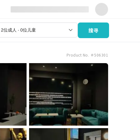
搜寻
Product No. ＃506301