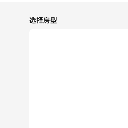
得最大程度的放松，客房采用了温
馨的设计，并配备了所有基本必需
品，为您营造愉快的入住体验。
选择房型
在部分客房，客人可以享受室内视
频流媒体、每日报纸或电视带来的
乐趣。 住宿了解浴室设施对于提
高客人满意度的重要性，因此在部
分特定客房内提供浴袍、毛巾或吹
风机。