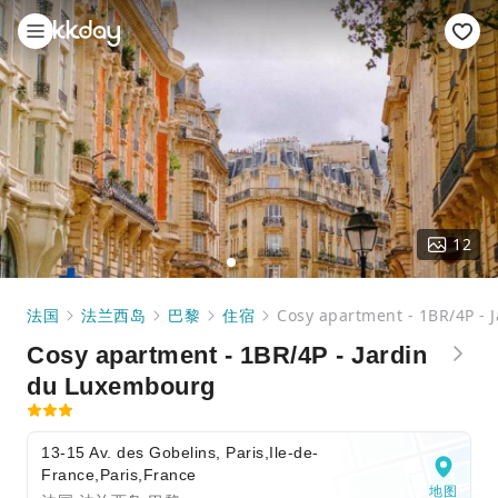
12
法国
法兰西岛
巴黎
住宿
Cosy apartment - 1BR/4P -
Cosy apartment - 1BR/4P - Jardin
du Luxembourg
13-15 Av. des Gobelins, Paris,Ile-de-
France,Paris,France
地图