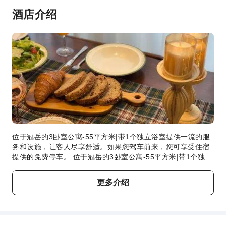
酒店介绍
安保人员
烟雾报警器
位于冠岳的3卧室公寓-55平方米|带1个独立浴室提供一流的服
务和设施，让客人尽享舒适。如果您驾车前来，您可享受住宿
提供的免费停车。 位于冠岳的3卧室公寓-55平方米|带1个独立
浴室的每间住宿都经过精心打造和装饰，为您创造温馨舒适的
氛围。为了让您享受更愉快的住宿体验，部分客房提供空调或
更多介绍
寝具用品。位于冠岳的3卧室公寓-55平方米|带1个独立浴室有
多种客房配置可供选择，部分客房设有独立的起居室，甚至设
有阳台或露台。 在特定客房中，客人可以享受一流的室内娱乐
设施，包括室内视频流媒体、每日报纸或电视。 住宿的部分客