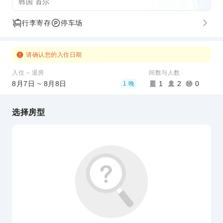
韩国 首尔
行李寄存
停车场
请确认您的入住日期
入住 – 退房
间数与人数
8月7日 ~ 8月8日
1
2
0
1 晚
选择房型