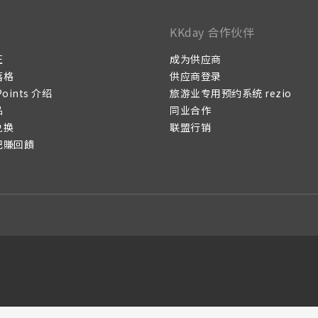
KKday 合作伙伴
证
成为供应商
落格
供应商登录
Points 介绍
旅游业专用预约系统 rezio
品
同业合作
兑换
联盟行销
记賺回饋