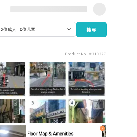
搜寻
Product No. ＃310227