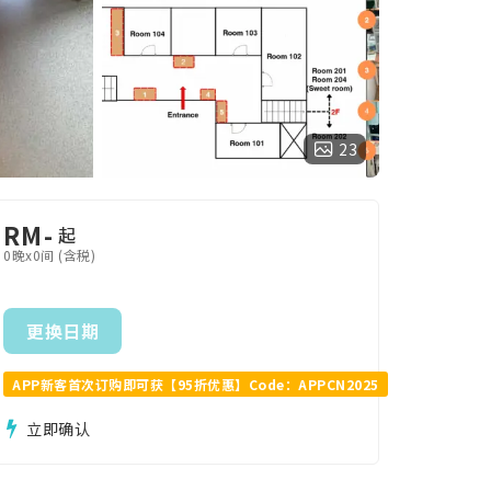
23
RM
-
起
0晚x0间 (含税)
更换日期
APP新客首次订购即可获【95折优惠】Code：APPCN2025
立即确认