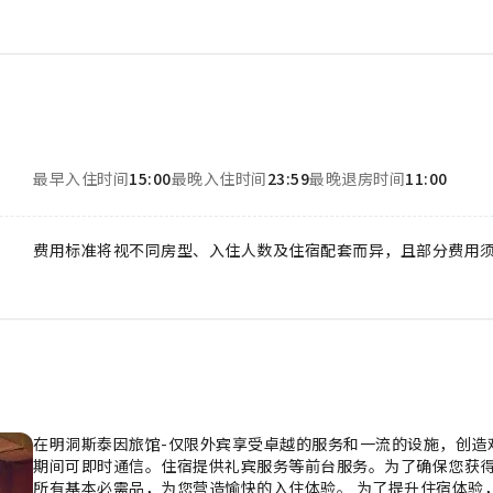
最早入住时间
15:00
最晚入住时间
23:59
最晚退房时间
11:00
费用标准将视不同房型、入住人数及住宿配套而异，且部分费用
在明洞斯泰因旅馆-仅限外宾享受卓越的服务和一流的设施，创造
期间可即时通信。住宿提供礼宾服务等前台服务。为了确保您获
所有基本必需品，为您营造愉快的入住体验。 为了提升住宿体验