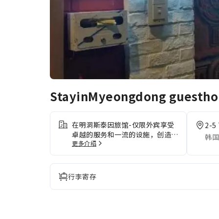
StayinMyeongdong guesthou
在明洞斯泰因旅馆-仅限外宾享受
2-5
卓越的服务和一流的设施，创造难
韩国
更多介绍
忘的回忆。住宿内提供免费网络连
接，确保您在住宿期间可即时通
信。住宿提供礼宾服务等前台服
务。为了确保您获得最大程度的放
行李寄存
松，客房采用了温馨的设计，并配
备了所有基本必需品，为您营造愉
快的入住体验。 为了提升住宿体
验，部分客房提供空调或寝具用