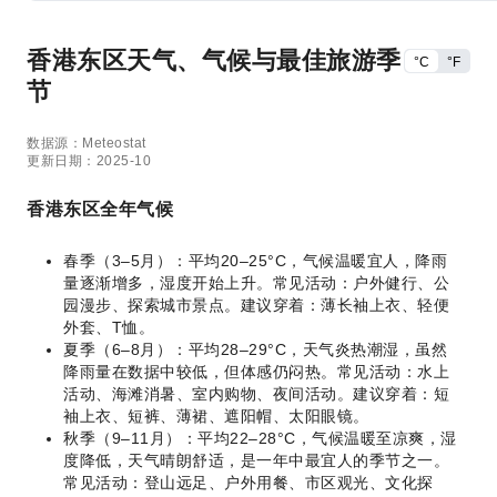
香港东区天气、气候与最佳旅游季
°C
°F
节
数据源：Meteostat
更新日期：2025-10
香港东区全年气候
春季（3–5月）：平均20–25°C，气候温暖宜人，降雨
量逐渐增多，湿度开始上升。常见活动：户外健行、公
园漫步、探索城市景点。建议穿着：薄长袖上衣、轻便
外套、T恤。
夏季（6–8月）：平均28–29°C，天气炎热潮湿，虽然
降雨量在数据中较低，但体感仍闷热。常见活动：水上
活动、海滩消暑、室内购物、夜间活动。建议穿着：短
袖上衣、短裤、薄裙、遮阳帽、太阳眼镜。
秋季（9–11月）：平均22–28°C，气候温暖至凉爽，湿
度降低，天气晴朗舒适，是一年中最宜人的季节之一。
常见活动：登山远足、户外用餐、市区观光、文化探